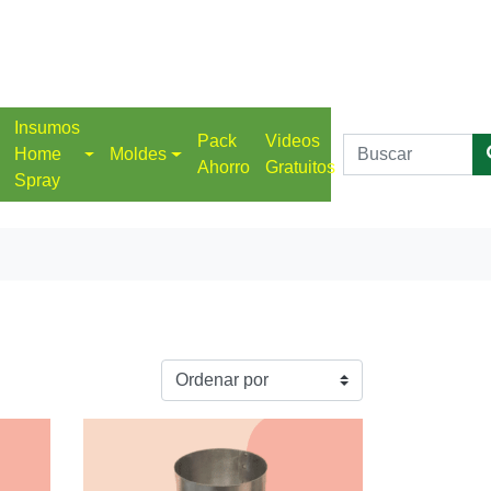
Insumos
Pack
Videos
Home
Moldes
Ahorro
Gratuitos
Spray