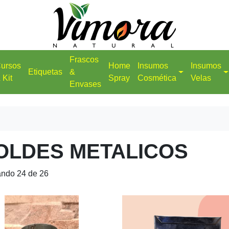
Frascos
ursos
Home
Insumos
Insumos
Etiquetas
&
 Kit
Spray
Cosmética
Velas
Envases
OLDES METALICOS
ando 24 de 26