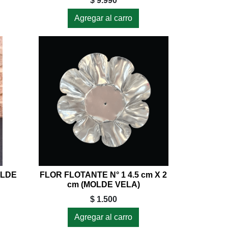
$ 9.990
Agregar al carro
OLDE
FLOR FLOTANTE N° 1 4.5 cm X 2
cm (MOLDE VELA)
$ 1.500
Agregar al carro