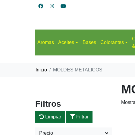
C
Aromas
Aceites
Bases
Colorantes
&
Inicio
MOLDES METALICOS
M
Filtros
Mostr
Limpiar
Filtrar
Precio