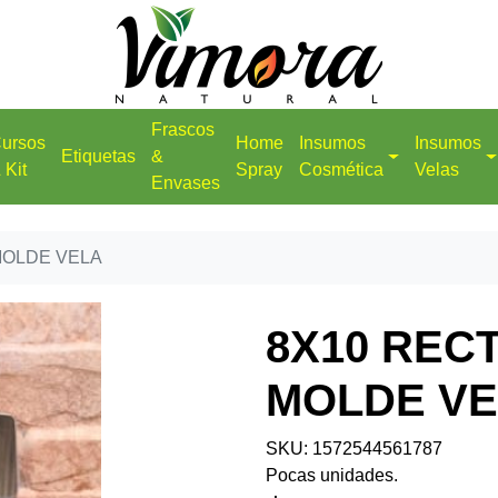
Frascos
ursos
Home
Insumos
Insumos
Etiquetas
&
 Kit
Spray
Cosmética
Velas
Envases
MOLDE VELA
8X10 REC
MOLDE V
SKU: 1572544561787
Pocas unidades.