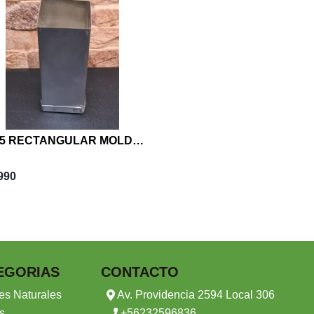
8X15 RECTANGULAR MOLDE VELA
.990
EGORIAS
CONTACTO
es Naturales
Av. Providencia 2594 Local 306
s
+56232596836