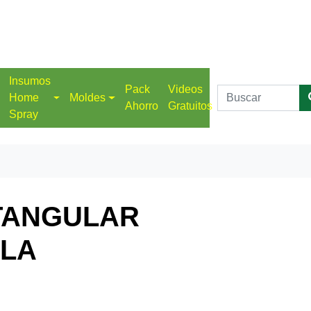
Insumos
Pack
Videos
Home
Moldes
Ahorro
Gratuitos
Spray
TANGULAR
ELA