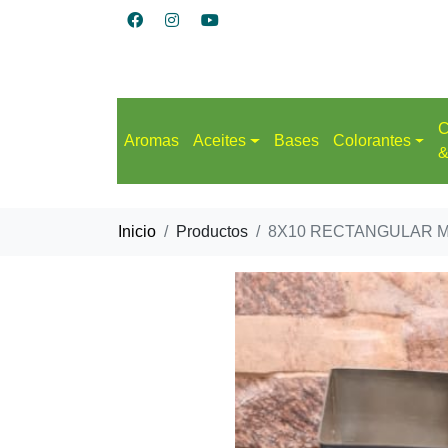
C
Aromas
Aceites
Bases
Colorantes
&
Inicio
Productos
8X10 RECTANGULAR 