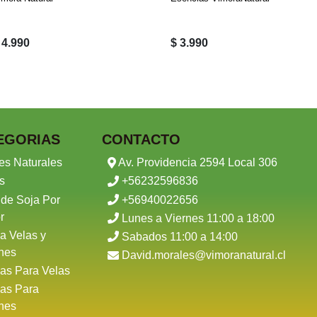
 4.990
$ 3.990
EGORIAS
CONTACTO
es Naturales
Av. Providencia 2594 Local 306
s
+56232596836
 de Soja Por
+56940022656
r
Lunes a Viernes 11:00 a 18:00
a Velas y
Sabados 11:00 a 14:00
nes
David.morales@vimoranatural.cl
as Para Velas
as Para
nes