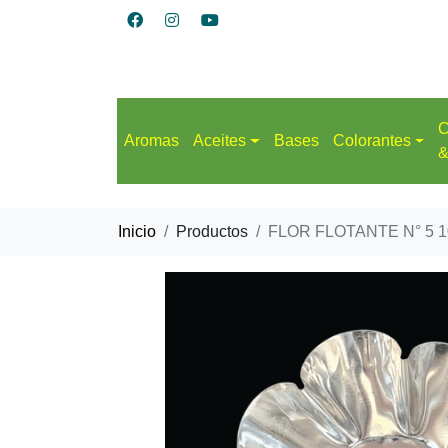
C
Aromas
Aceites
Bases
Colorantes
&
Inicio
Productos
FLOR FLOTANTE N° 5 1