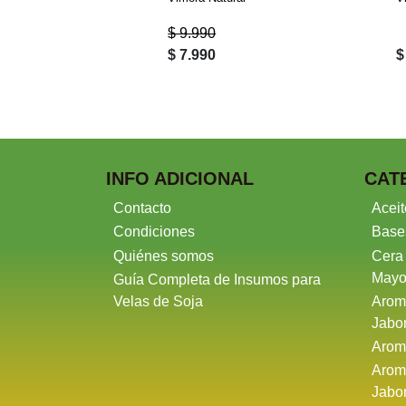
$ 9.990
$ 7.990
$
INFO ADICIONAL
CAT
Contacto
Aceit
Condiciones
Base
Quiénes somos
Cera
Mayo
Guía Completa de Insumos para
Velas de Soja
Arom
Jabo
Arom
Arom
Jabo