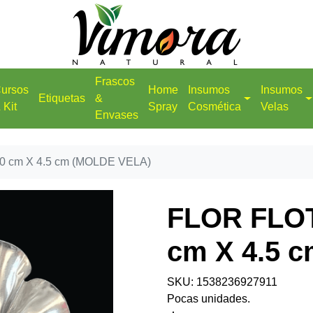
Frascos
ursos
Home
Insumos
Insumos
Etiquetas
&
 Kit
Spray
Cosmética
Velas
Envases
0 cm X 4.5 cm (MOLDE VELA)
FLOR FLOT
cm X 4.5 
SKU: 1538236927911
Pocas unidades.