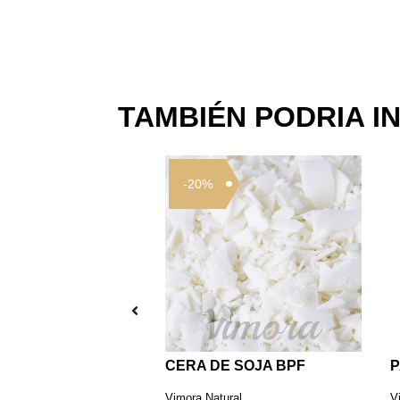
TAMBIÉN PODRIA I
-20%
Colorante en Polvo Amarillo 2 Grs
CERA DE SOJA BPF
P
ural
Vimora Natural
V