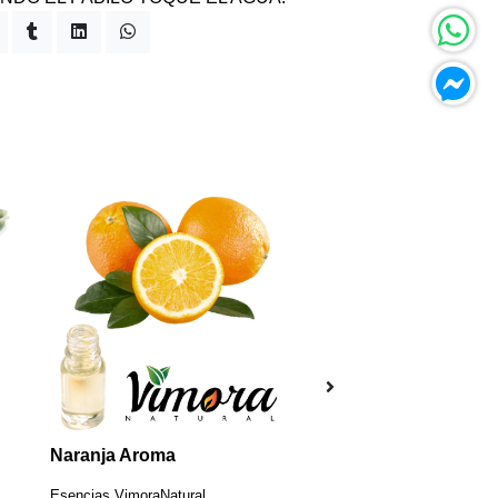
Naranja Aroma
Ojalillos (20 unidad
Esencias VimoraNatural