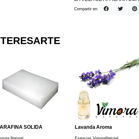
Compartir en:
NTERESARTE
ARAFINA SOLIDA
Lavanda Aroma
imora Natural
Esencias VimoraNatural