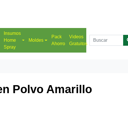
Insumos
Pack
Videos
Home
Moldes
Ahorro
Gratuitos
Spray
en Polvo Amarillo