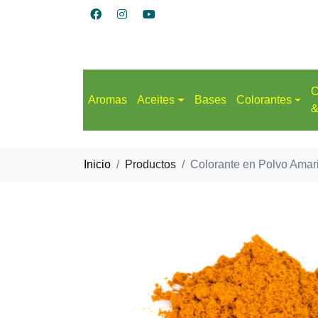
C
Aromas
Aceites
Bases
Colorantes
&
Inicio
Productos
Colorante en Polvo Amari