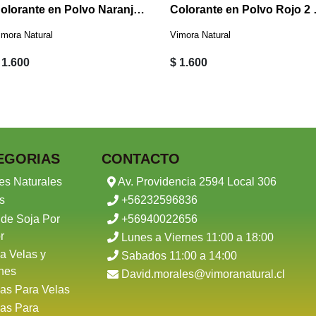
Colorante en Polvo Naranja 2 Grs
Colora
imora Natural
Vimora Natural
 1.600
$ 1.600
EGORIAS
CONTACTO
es Naturales
Av. Providencia 2594 Local 306
s
+56232596836
 de Soja Por
+56940022656
r
Lunes a Viernes 11:00 a 18:00
a Velas y
Sabados 11:00 a 14:00
nes
David.morales@vimoranatural.cl
as Para Velas
as Para