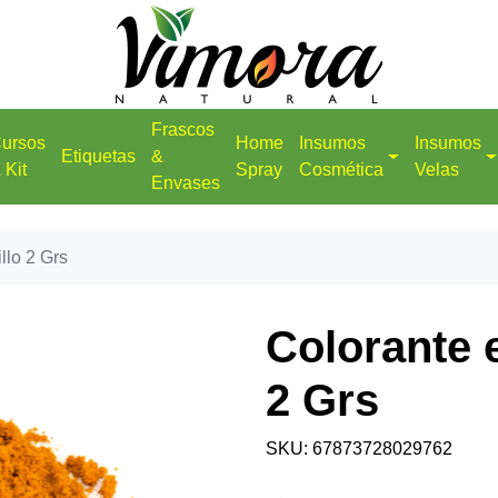
Frascos
ursos
Home
Insumos
Insumos
Etiquetas
&
 Kit
Spray
Cosmética
Velas
Envases
llo 2 Grs
Colorante 
2 Grs
SKU: 67873728029762