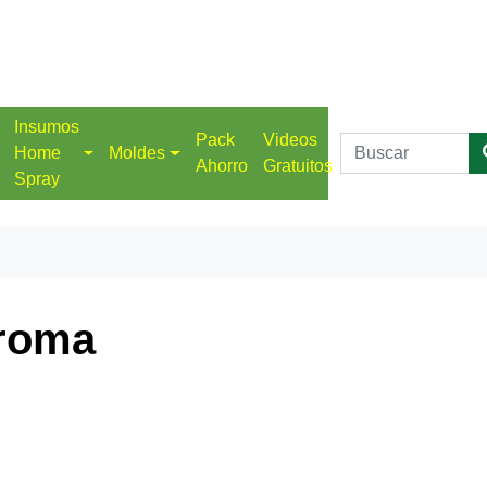
Insumos
Pack
Videos
Home
Moldes
Ahorro
Gratuitos
Spray
roma