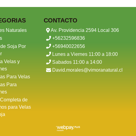
EGORIAS
CONTACTO
es Naturales
Av. Providencia 2594 Local 306
s
+56232596836
 de Soja Por
+56940022656
r
Lunes a Viernes 11:00 a 18:00
a Velas y
Sabados 11:00 a 14:00
nes
David.morales@vimoranatural.cl
as Para Velas
as Para
nes
 Completa de
mos para Velas
oja