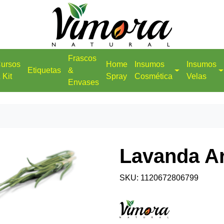
Frascos
ursos
Home
Insumos
Insumos
Etiquetas
&
 Kit
Spray
Cosmética
Velas
Envases
Lavanda A
SKU: 1120672806799