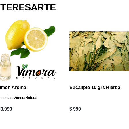
NTERESARTE
imon Aroma
Eucalipto 10 grs Hierba
sencias VimoraNatural
 3.990
$ 990