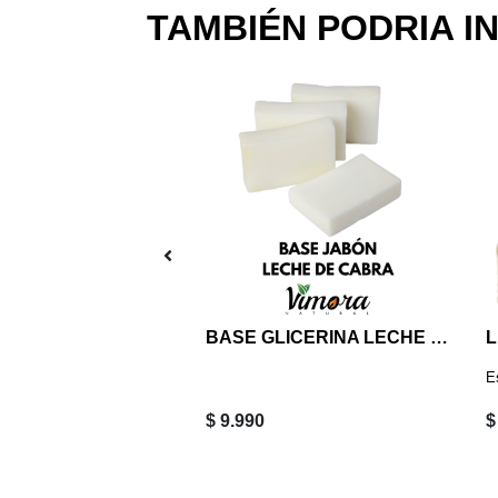
TAMBIÉN PODRIA I
lla Aroma
BASE GLICERINA LECHE DE CABRA GRANEL IMPORTADA 1 KG
L
E
$ 9.990
$