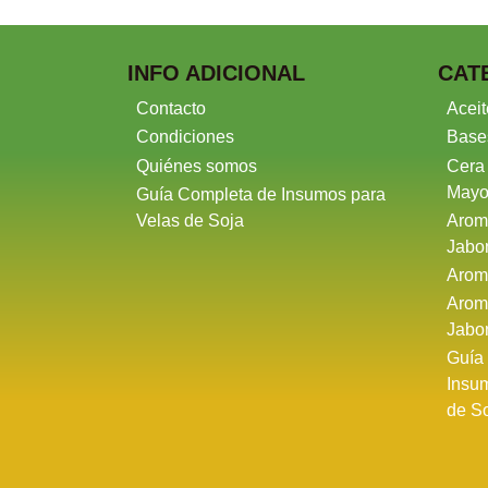
INFO ADICIONAL
CAT
Contacto
Aceit
Condiciones
Base
Quiénes somos
Cera
Mayo
Guía Completa de Insumos para
Velas de Soja
Arom
Jabo
Arom
Arom
Jabo
Guía
Insu
de S