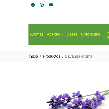
C
Aromas
Aceites
Bases
Colorantes
&
Inicio
Productos
Lavanda Aroma