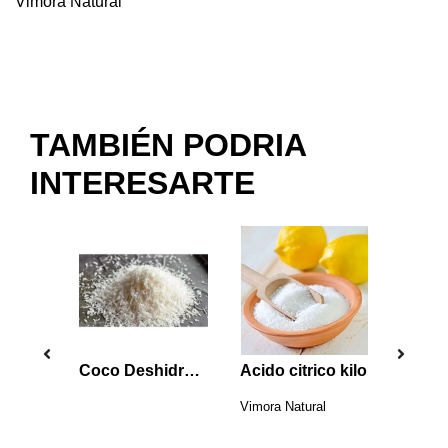
Vimora Natural
TAMBIÉN PODRIA
INTERESARTE
chitas
Coco Deshidratado Puro 50 grs
Acido citrico kilo
Vimora Natural
Esenci
VimoraN