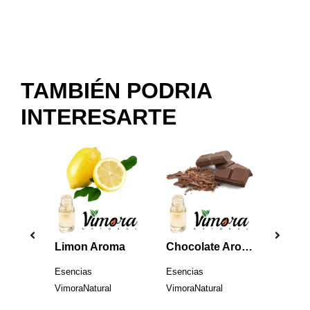
TAMBIÉN PODRIA
INTERESARTE
Vainilla Almizcle Aroma (Medio Oriente)
Limon Aroma
Chocolate Aroma
Lavan
Esencias
Esencias
Esenci
l
VimoraNatural
VimoraNatural
VimoraN