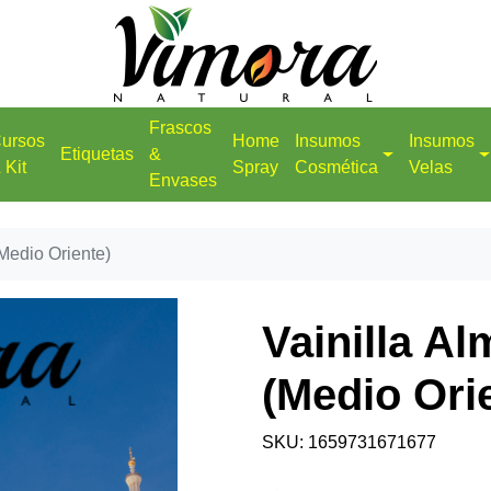
Frascos
ursos
Home
Insumos
Insumos
Etiquetas
&
 Kit
Spray
Cosmética
Velas
Envases
(Medio Oriente)
Vainilla A
(Medio Ori
SKU: 1659731671677