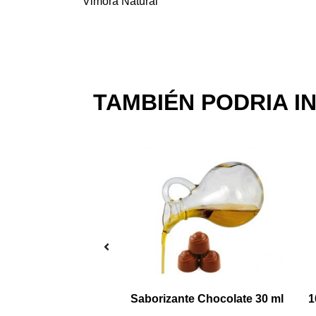
Vimora Natural
TAMBIÉN PODRIA I
Gotero Vidrio Ambar 30 ml con chupete
Saborizante Chocolate 30 ml