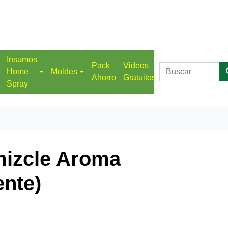
Insumos
Pack
Videos
Home
Moldes
Ahorro
Gratuitos
Spray
lmizcle Aroma
ente)