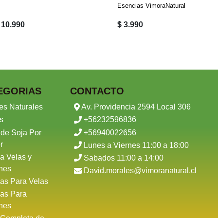
Esencias VimoraNatural
 10.990
$ 3.990
EGORIAS
CONTACTO
es Naturales
Av. Providencia 2594 Local 306
s
+56232596836
 de Soja Por
+56940022656
r
Lunes a Viernes 11:00 a 18:00
a Velas y
Sabados 11:00 a 14:00
nes
David.morales@vimoranatural.cl
as Para Velas
as Para
nes