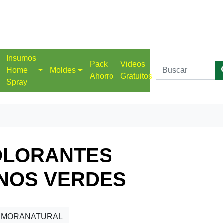
Insumos
Pack
Videos
Home
Moldes
Ahorro
Gratuitos
Spray
OLORANTES
NOS VERDES
VIMORANATURAL