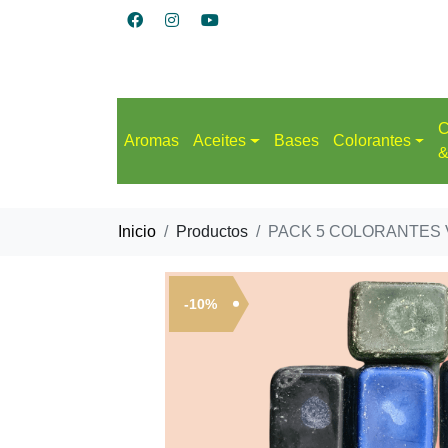
C
Aromas
Aceites
Bases
Colorantes
&
Inicio
Productos
PACK 5 COLORANTES
-10%