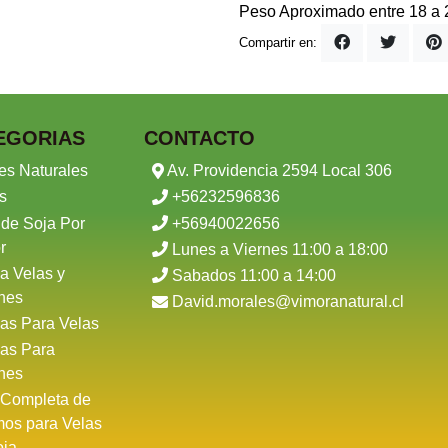
Peso Aproximado entre 18 a
Compartir en:
EGORIAS
CONTACTO
es Naturales
Av. Providencia 2594 Local 306
s
+56232596836
 de Soja Por
+56940022656
r
Lunes a Viernes 11:00 a 18:00
a Velas y
Sabados 11:00 a 14:00
nes
David.morales@vimoranatural.cl
as Para Velas
as Para
nes
 Completa de
mos para Velas