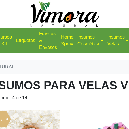
Frascos
ursos
Home
Insumos
Insumos
Etiquetas
&
 Kit
Spray
Cosmética
Velas
Envases
TURAL
NSUMOS PARA VELAS 
ando 14 de 14
%