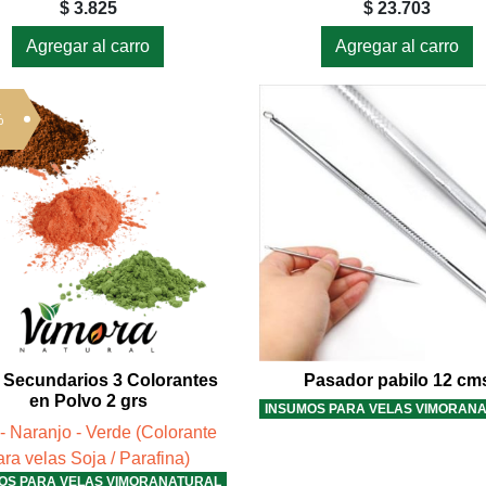
$ 3.825
$ 23.703
Agregar al carro
Agregar al carro
%
 Secundarios 3 Colorantes
Pasador pabilo 12 cm
en Polvo 2 grs
INSUMOS PARA VELAS VIMORAN
- Naranjo - Verde (Colorante
ara velas Soja / Parafina)
OS PARA VELAS VIMORANATURAL