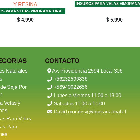
INSUMOS PARA VELAS VIMORAN
Y RESINA
OS PARA VELAS VIMORANATURAL
$ 4.990
$ 5.990
EGORIAS
CONTACTO
es Naturales
Av. Providencia 2594 Local 306
s
+56232596836
 de Soja Por
+56940022656
r
Lunes a Viernes 11:00 a 18:00
a Velas y
Sabados 11:00 a 14:00
nes
David.morales@vimoranatural.cl
as Para Velas
as Para
nes