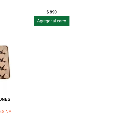
$ 990
Agregar al carro
ZONES
ESINA