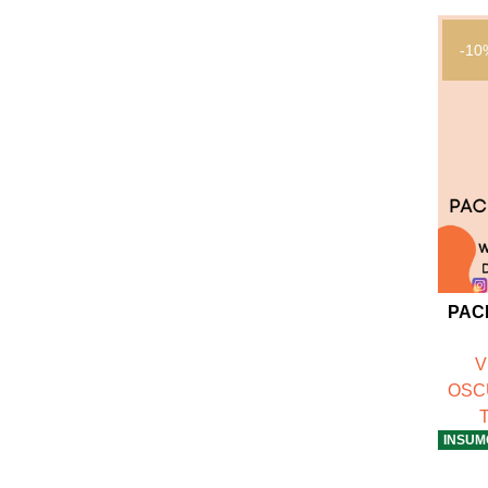
-10
PAC
V
OSC
INSUM