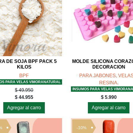
RA DE SOJA BPF PACK 5
MOLDE SILICONA CORA
KILOS
DECORACION
BPF
PARA JABONES, VELAS
OS PARA VELAS VIMORANATURAL
RESINA.
INSUMOS PARA VELAS VIMORAN
$ 49.950
$ 44.955
$ 5.990
Agregar al carro
Agregar al carro
%
-10%