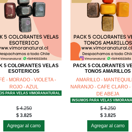
K 5 COLORANTES VELAS
PACK 5 COLORANTES V
ESOTERICOS
TONOS AMARILLOS
É - MORADO - VIOLETA -
AMARILLO - MANTEQUILL
ROJO - AZUL
NARANJO - CAFE CLARO -
OS PARA VELAS VIMORANATURAL
DE ABEJA
INSUMOS PARA VELAS VIMORAN
$ 4.250
$ 4.250
$ 3.825
$ 3.825
Agregar al carro
Agregar al carro