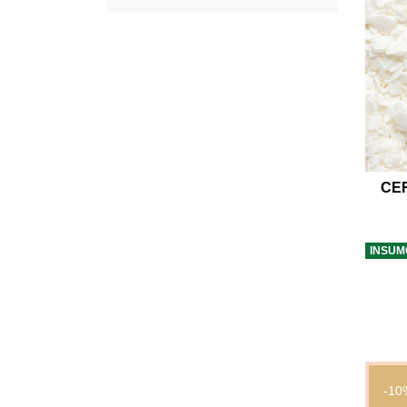
CE
INSUM
-10