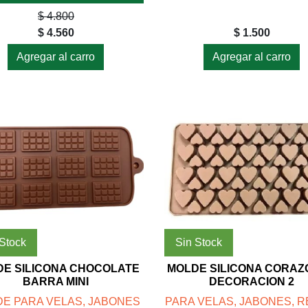
$ 4.800
$ 4.560
$ 1.500
Agregar al carro
Agregar al carro
 Stock
Sin Stock
DE SILICONA CHOCOLATE
MOLDE SILICONA CORA
BARRA MINI
DECORACION 2
E PARA VELAS, JABONES
PARA VELAS, JABONES, R