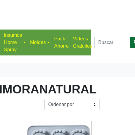
Insumos
Pack
Videos
Home
Moldes
Ahorro
Gratuitos
Spray
VIMORANATURAL