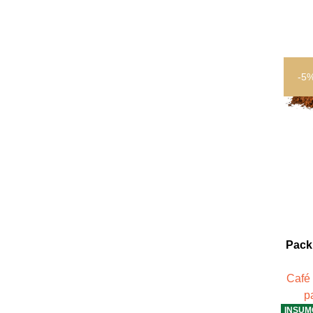
-5
Pack
Café 
p
INSUM