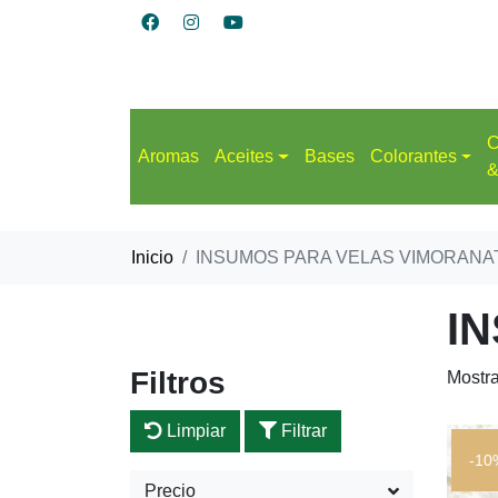
C
Aromas
Aceites
Bases
Colorantes
&
Inicio
INSUMOS PARA VELAS VIMORANA
I
Filtros
Mostr
Limpiar
Filtrar
-10
Precio