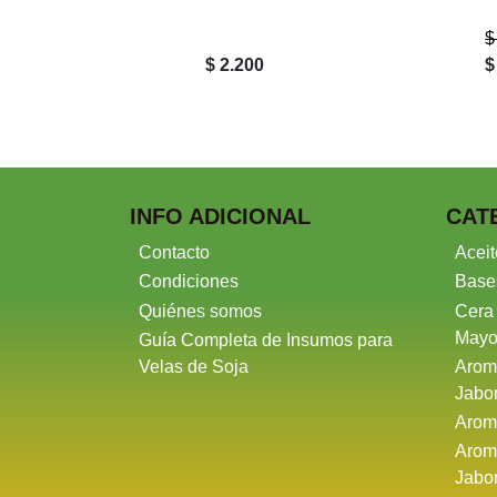
ural
$
$ 2.200
$
INFO ADICIONAL
CAT
Contacto
Aceit
Condiciones
Base
Quiénes somos
Cera
Mayo
Guía Completa de Insumos para
Velas de Soja
Arom
Jabo
Arom
Arom
Jabo