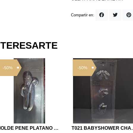
Compartir en:
NTERESARTE
-50%
-50%
MOLDE PENE PLATANO MOLDES DE JABON
T021 BABYSHO