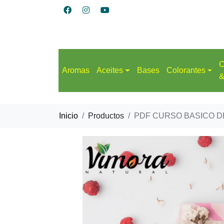
C
Aromas
Aceites
Bases
Colorantes
&
Inicio
Productos
PDF CURSO BASICO D