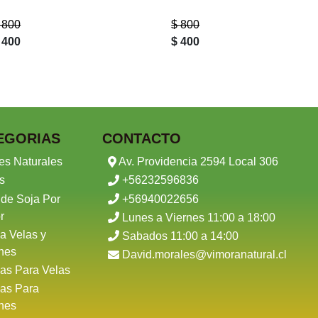
 800
$ 800
 400
$ 400
EGORIAS
CONTACTO
es Naturales
Av. Providencia 2594 Local 306
s
+56232596836
 de Soja Por
+56940022656
r
Lunes a Viernes 11:00 a 18:00
a Velas y
Sabados 11:00 a 14:00
nes
David.morales@vimoranatural.cl
as Para Velas
as Para
nes