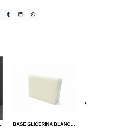
WER CHALECO MOLDE JABON
BASE GLICERINA BLANCA COCO GRANEL IMPORTADA 1 KG