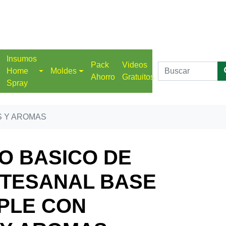
Insumos
Pack
Videos
Home
Moldes
Ahorro
Gratuitos
Spray
S Y AROMAS
O BASICO DE
TESANAL BASE
PLE CON