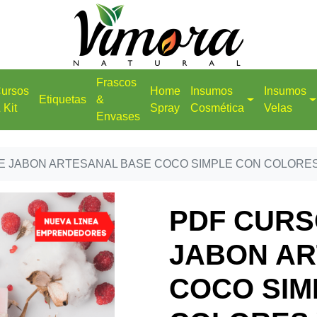
Frascos
ursos
Home
Insumos
Insumos
Etiquetas
&
 Kit
Spray
Cosmética
Velas
Envases
E JABON ARTESANAL BASE COCO SIMPLE CON COLORE
PDF CURS
JABON AR
COCO SIM