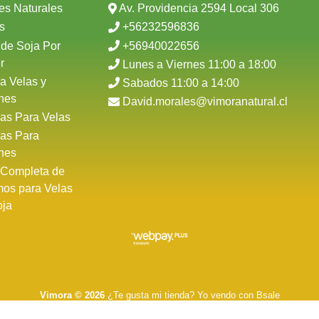
es Naturales
Av. Providencia 2594 Local 306
s
+56232596836
 de Soja Por
+56940022656
r
Lunes a Viernes 11:00 a 18:00
a Velas y
Sabados 11:00 a 14:00
nes
David.morales@vimoranatural.cl
as Para Velas
as Para
nes
 Completa de
mos para Velas
oja
Vimora © 2026
¿Te gusta mi tienda? Yo vendo con
Bsale