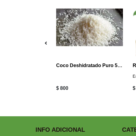
 ROJA 100 grs
Coco Deshidratado Puro 50 grs
R
E
$ 800
$
INFO ADICIONAL
CAT