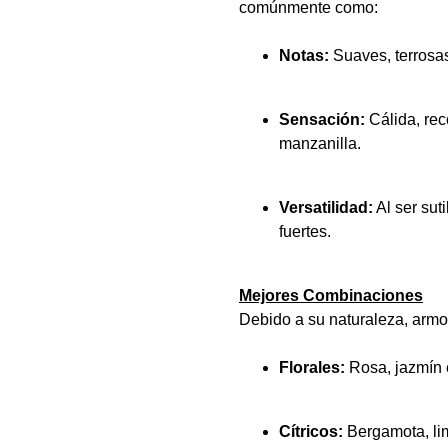
comúnmente como:
Notas:
Suaves, terrosa
Sensación:
Cálida, reco
manzanilla.
Versatilidad:
Al ser sut
fuertes.
Mejores Combinaciones
Debido a su naturaleza, armon
Florales:
Rosa, jazmín 
Cítricos:
Bergamota, lim