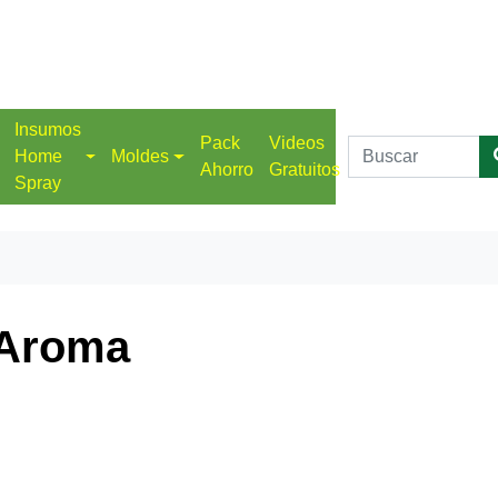
Insumos
Pack
Videos
Home
Moldes
Ahorro
Gratuitos
Spray
 Aroma