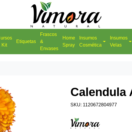
Frascos
ursos
Home
Insumos
Insumos
Etiquetas
&
 Kit
Spray
Cosmética
Velas
Envases
Calendula
SKU: 1120672804977