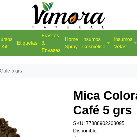
Frascos
ursos
Home
Insumos
Insumos
Etiquetas
&
 Kit
Spray
Cosmética
Velas
Envases
Café 5 grs
Mica Color
Café 5 grs
SKU: 77888902208095
Disponible.