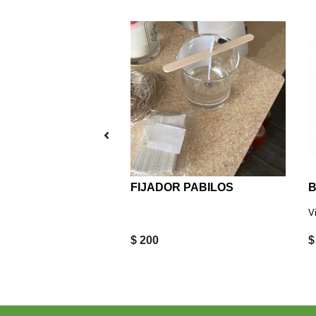
ino Azul 2 grs
FIJADOR PABILOS
V
$ 200
$