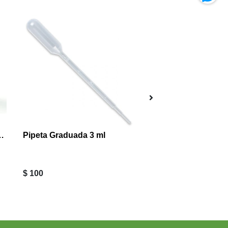
ENTE GRANEL IMPORTADA 1 KG
Pipeta Graduada 3 ml
Lavanda Aroma
Esencias VimoraNatural
$ 100
$ 3.990