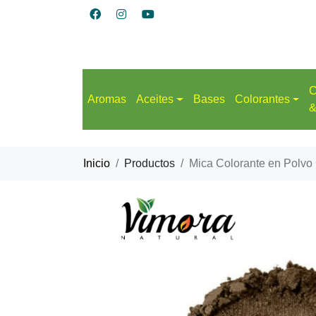
C
Aromas
Aceites
Bases
Colorantes
&
Inicio
Productos
Mica Colorante en Polvo 