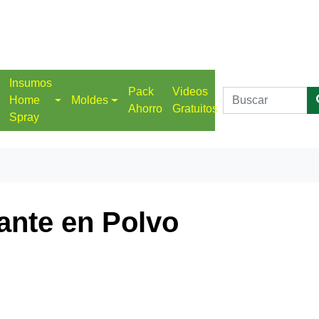
Insumos
Pack
Videos
Home
Moldes
Ahorro
Gratuitos
Spray
ante en Polvo