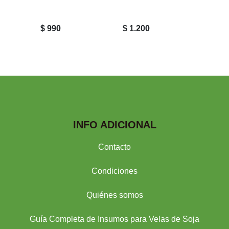
Vimora 
$ 990
$ 1.200
$ 1.60
INFO ADICIONAL
Contacto
Condiciones
Quiénes somos
Guía Completa de Insumos para Velas de Soja