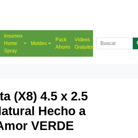
Insumos
Pack
Videos
Home
Moldes
Ahorro
Gratuitos
Spray
a (X8) 4.5 x 2.5
atural Hecho a
 Amor VERDE