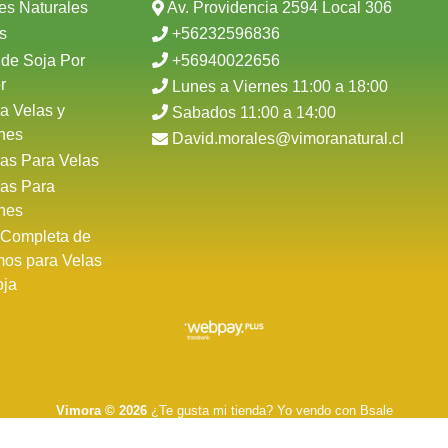
es Naturales
Av. Providencia 2594 Local 306
s
+56232596836
 de Soja Por
+56940022656
r
Lunes a Viernes 11:00 a 18:00
a Velas y
Sabados 11:00 a 14:00
nes
David.morales@vimoranatural.cl
as Para Velas
as Para
nes
 Completa de
mos para Velas
oja
Vimora © 2026
¿Te gusta mi tienda? Yo vendo con
Bsale