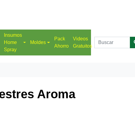
Insumos
Pack
Videos
Home
Moldes
Ahorro
Gratuitos
Spray
vestres Aroma