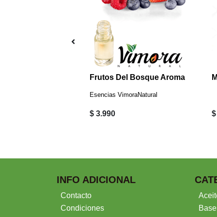
NTERA NATURAL
Frutos Del Bosque Aroma
Esencias VimoraNatural
$ 3.990
$
INFO ADICIONAL
CAT
Contacto
Aceit
Condiciones
Base