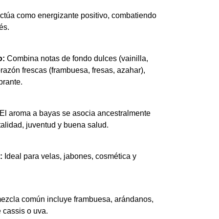
ctúa como energizante positivo, combatiendo
és.
o:
Combina notas de fondo dulces (vainilla,
orazón frescas (frambuesa, fresas, azahar),
brante.
El aroma a bayas se asocia ancestralmente
talidad, juventud y buena salud.
:
Ideal para velas, jabones, cosmética y
zcla común incluye frambuesa, arándanos,
 cassis o uva.