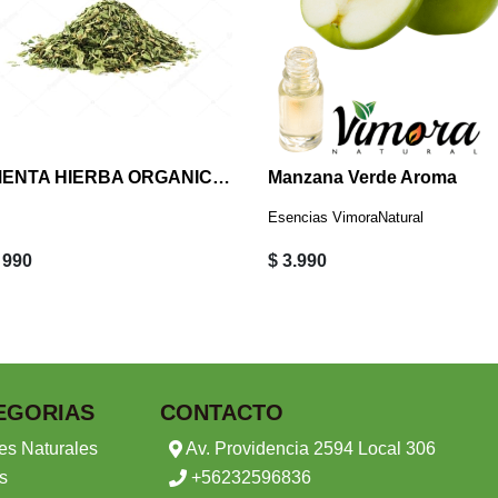
MENTA HIERBA ORGANICA 10 GRS
Manzana Verde Aroma
Esencias VimoraNatural
 990
$ 3.990
EGORIAS
CONTACTO
es Naturales
Av. Providencia 2594 Local 306
s
+56232596836