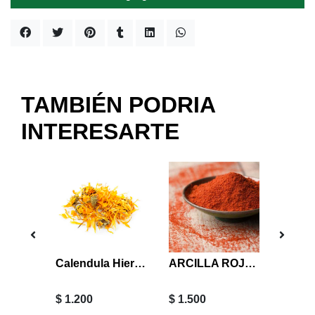
TAMBIÉN PODRIA
INTERESARTE
inc
Calendula Hierba 9 grs
ARCILLA ROJA 100 grs
$ 1.200
$ 1.500
$ 500