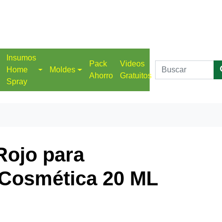
Insumos
Pack
Videos
Home
Moldes
Ahorro
Gratuitos
Spray
Rojo para
 Cosmética 20 ML