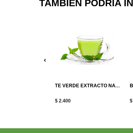
TAMBIÉN PODRIA I
 DE CALENDULA
TE VERDE EXTRACTO NATURAL 30 ML
$ 2.400
$