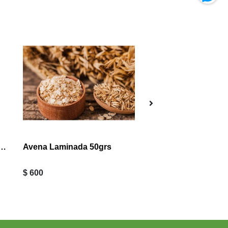
Sin Stock
ndicionador Bálsamo 1 LITRO
Avena Laminada 50grs
$ 600
$ 990