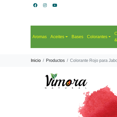
C
Aromas
Aceites
Bases
Colorantes
&
Inicio
Productos
Colorante Rojo para Jab