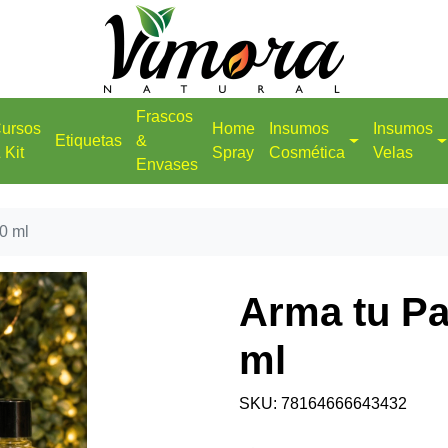
Frascos
ursos
Home
Insumos
Insumos
Etiquetas
&
 Kit
Spray
Cosmética
Velas
Envases
0 ml
Arma tu P
ml
SKU: 78164666643432