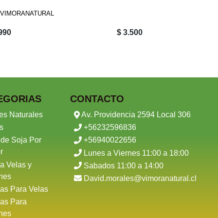
 VIMORANATURAL
.990
$ 3.500
EGORIAS
CONTACTO
es Naturales
Av. Providencia 2594 Local 306
s
+56232596836
 de Soja Por
+56940022656
r
Lunes a Viernes 11:00 a 18:00
a Velas y
Sabados 11:00 a 14:00
nes
David.morales@vimoranatural.cl
as Para Velas
as Para
nes