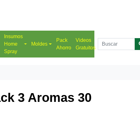
Insumos
Pack
Videos
Home
Moldes
Ahorro
Gratuitos
Spray
ack 3 Aromas 30