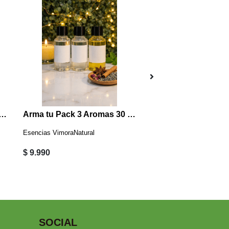
 Jabón Artesanal 3.5 Cm (6 Unidades) JA3
Arma tu Pack 3 Aromas 30 ml
Esencias VimoraNatural
Vimora Natural
$ 9.990
$ 8.990
SOCIAL