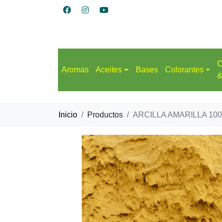
C
Aromas
Aceites
Bases
Colorantes
&
Inicio
Productos
ARCILLA AMARILLA 100