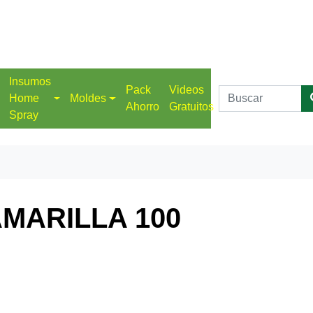
Insumos
Pack
Videos
Home
Moldes
Ahorro
Gratuitos
Spray
AMARILLA 100