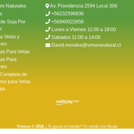
es Naturales
Av. Providencia 2594 Local 306
s
+56232596836
 de Soja Por
+56940022656
r
Lunes a Viernes 11:00 a 18:00
a Velas y
Sabados 11:00 a 14:00
nes
David.morales@vimoranatural.cl
as Para Velas
as Para
nes
 Completa de
mos para Velas
oja
Vimora © 2026
¿Te gusta mi tienda? Yo vendo con
Bsale