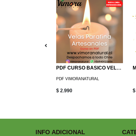
 ROJA 100 grs
PDF CURSO BASICO VELAS PARAFINA
PDF VIMORANATURAL
$ 2.990
$
INFO ADICIONAL
CAT