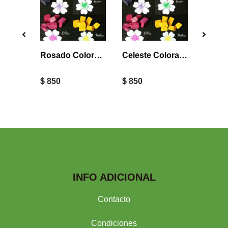
chitas
Rosado Colorante Vela Cubo
Celeste Colorante Vela Cubo
$ 850
$ 850
$ 850
INFO ADICIONAL
Contacto
Condiciones