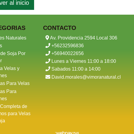
ver al inicio
EGORIAS
CONTACTO
es Naturales
Av. Providencia 2594 Local 306
s
+56232596836
 de Soja Por
+56940022656
r
Lunes a Viernes 11:00 a 18:00
a Velas y
Sabados 11:00 a 14:00
nes
David.morales@vimoranatural.cl
as Para Velas
as Para
nes
 Completa de
mos para Velas
oja