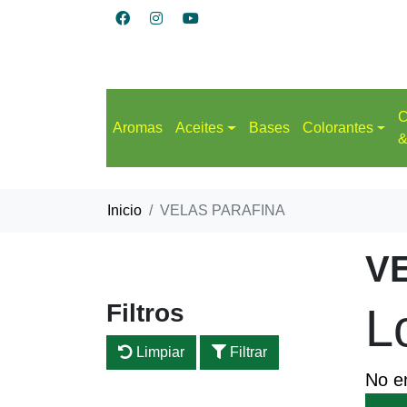
C
Aromas
Aceites
Bases
Colorantes
&
Inicio
VELAS PARAFINA
V
Filtros
L
Limpiar
Filtrar
No e