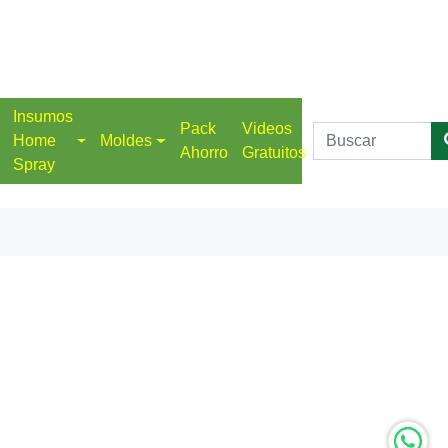
Insumos
Pack
Videos
Home
Moldes
Ahorro
Gratuitos
Spray