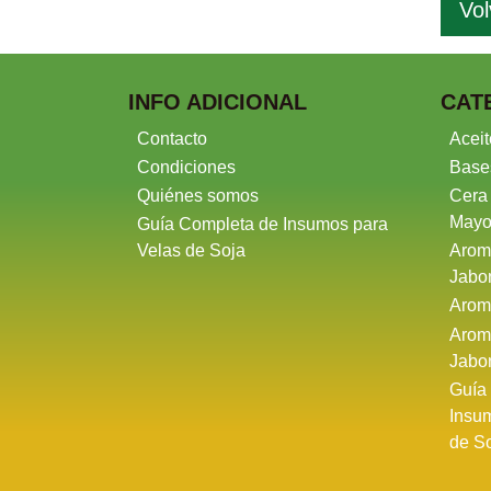
Vol
INFO ADICIONAL
CAT
Contacto
Aceit
Condiciones
Base
Quiénes somos
Cera
Mayo
Guía Completa de Insumos para
Velas de Soja
Arom
Jabo
Arom
Arom
Jabo
Guía
Insu
de S