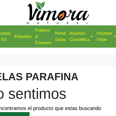
Frascos
ursos
Home
Insumos
Insumos
Etiquetas
&
 Kit
Spray
Cosmética
Velas
Envases
ELAS PARAFINA
o sentimos
ncontramos el producto que estas buscando