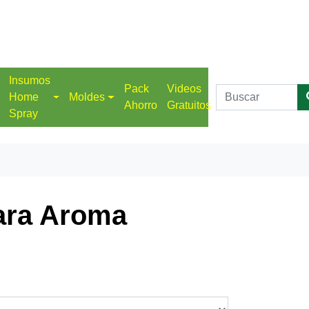
Insumos
Pack
Videos
Home
Moldes
Ahorro
Gratuitos
Spray
ara Aroma