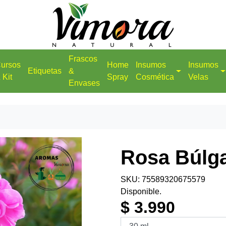
Frascos
ursos
Home
Insumos
Insumos
Etiquetas
&
 Kit
Spray
Cosmética
Velas
Envases
Rosa Búlg
SKU: 75589320675579
Disponible.
$ 3.990