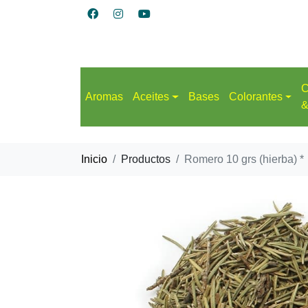
C
Aromas
Aceites
Bases
Colorantes
&
Inicio
Productos
Romero 10 grs (hierba) *