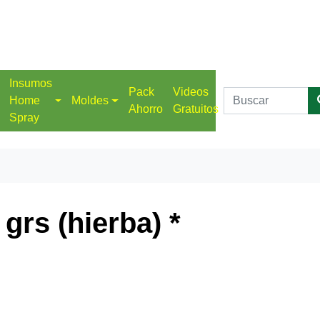
Insumos
Pack
Videos
Home
Moldes
Ahorro
Gratuitos
Spray
grs (hierba) *