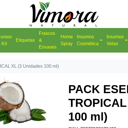
Frascos
ursos
Home
Insumos
Insumos
Etiquetas
&
 Kit
Spray
Cosmética
Velas
Envases
AL XL (3 Unidades 100 ml)
PACK ESE
TROPICAL 
100 ml)