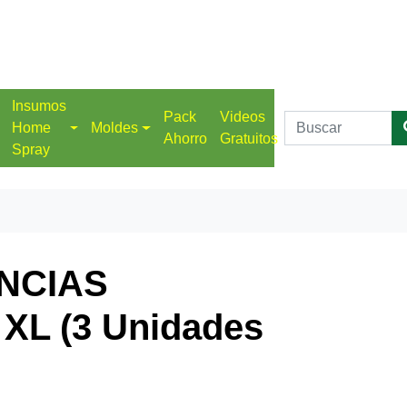
Insumos
Pack
Videos
Home
Moldes
Ahorro
Gratuitos
Spray
NCIAS
XL (3 Unidades