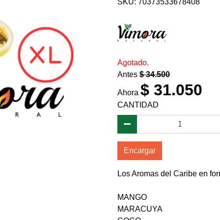
SKU: 70373533678408
Agotado.
Antes
$ 34.500
$ 31.050
Ahora
CANTIDAD
Encargar
Los Aromas del Caribe en fo
MANGO
MARACUYA