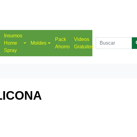
Insumos
Pack
Videos
Home
Moldes
Ahorro
Gratuitos
Spray
LICONA