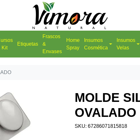
Frascos
ursos
Home
Insumos
Insumos
Etiquetas
&
 Kit
Spray
Cosmética
Velas
Envases
LADO
MOLDE SI
OVALADO
SKU: 67286071815818