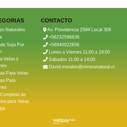
EGORIAS
CONTACTO
es Naturales
Av. Providencia 2594 Local 306
s
+56232596836
 de Soja Por
+56940022656
r
Lunes a Viernes 11:00 a 18:00
a Velas y
Sabados 11:00 a 14:00
nes
David.morales@vimoranatural.cl
as Para Velas
as Para
nes
 Completa de
mos para Velas
oja