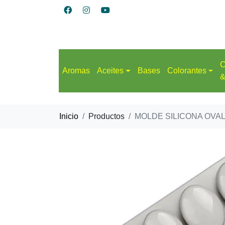
C
Aromas
Aceites
Bases
Colorantes
&
Inicio
Productos
MOLDE SILICONA OVA