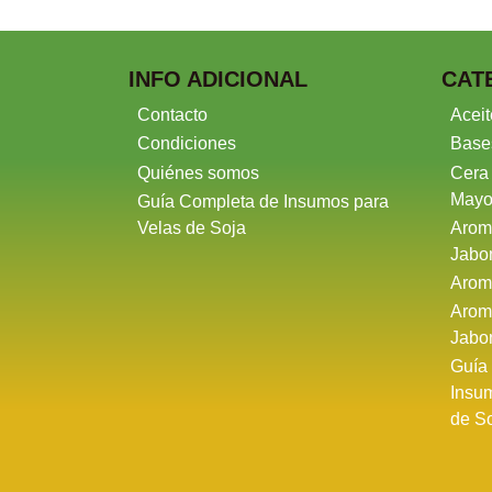
INFO ADICIONAL
CAT
Contacto
Aceit
Condiciones
Base
Quiénes somos
Cera
Mayo
Guía Completa de Insumos para
Velas de Soja
Arom
Jabo
Arom
Arom
Jabo
Guía
Insu
de S