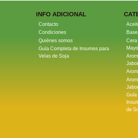
INFO ADICIONAL
CAT
Contacto
Aceit
Condiciones
Base
Quiénes somos
Cera
Mayo
Guía Completa de Insumos para
Velas de Soja
Arom
Jabo
Arom
Arom
Jabo
Guía
Insu
de S