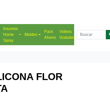
Insumos
Pack
Videos
Home
Moldes
Ahorro
Gratuitos
Spray
LICONA FLOR
TA