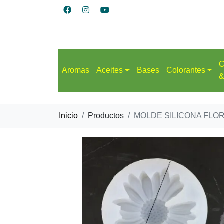
C
Aromas
Aceites
Bases
Colorantes
&
Inicio
Productos
MOLDE SILICONA FLO