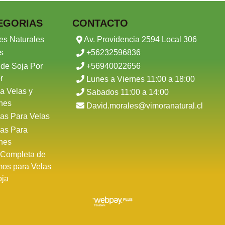
EGORIAS
CONTACTO
es Naturales
Av. Providencia 2594 Local 306
s
+56232596836
 de Soja Por
+56940022656
r
Lunes a Viernes 11:00 a 18:00
a Velas y
Sabados 11:00 a 14:00
nes
David.morales@vimoranatural.cl
as Para Velas
as Para
nes
 Completa de
mos para Velas
oja