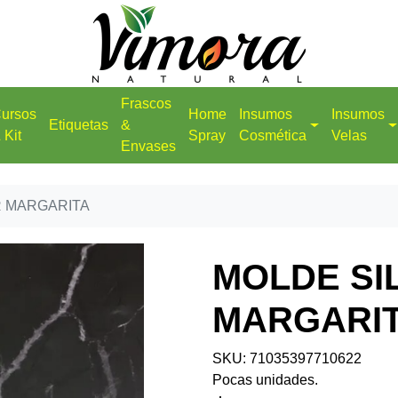
Frascos
ursos
Home
Insumos
Insumos
Etiquetas
&
 Kit
Spray
Cosmética
Velas
Envases
R MARGARITA
MOLDE SI
MARGARI
SKU: 71035397710622
Pocas unidades.