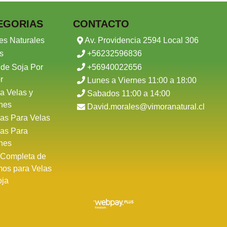
EGORIAS
CONTACTO
es Naturales
Av. Providencia 2594 Local 306
s
+56232596836
 de Soja Por
+56940022656
r
Lunes a Viernes 11:00 a 18:00
a Velas y
Sabados 11:00 a 14:00
nes
David.morales@vimoranatural.cl
as Para Velas
as Para
nes
 Completa de
mos para Velas
oja