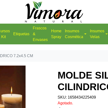
Frascos
ursos
Home
Insumos
Insumos
Etiquetas
&
 Kit
Spray
Cosmética
Velas
Envases
DRICO 7.2x4.5 CM
MOLDE SI
CILINDRIC
SKU: 1658434225409
Agotado.