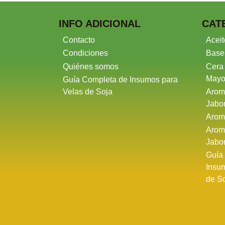
INFO ADICIONAL
CAT
Contacto
Aceit
Condiciones
Base
Quiénes somos
Cera
Mayo
Guía Completa de Insumos para
Velas de Soja
Arom
Jabo
Arom
Arom
Jabo
Guía
Insu
de S