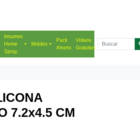
Insumos
Pack
Videos
Home
Moldes
Ahorro
Gratuitos
Spray
LICONA
O 7.2x4.5 CM