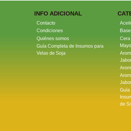
INFO ADICIONAL
CAT
Contacto
Aceit
Condiciones
Base
Quiénes somos
Cera
Mayo
Guía Completa de Insumos para
Velas de Soja
Arom
Jabo
Arom
Arom
Jabo
Guía
Insu
de S