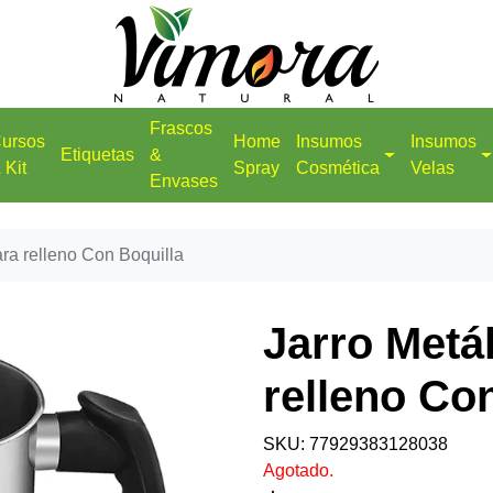
Frascos
ursos
Home
Insumos
Insumos
Etiquetas
&
 Kit
Spray
Cosmética
Velas
Envases
ara relleno Con Boquilla
Jarro Metá
relleno Co
SKU: 77929383128038
Agotado.