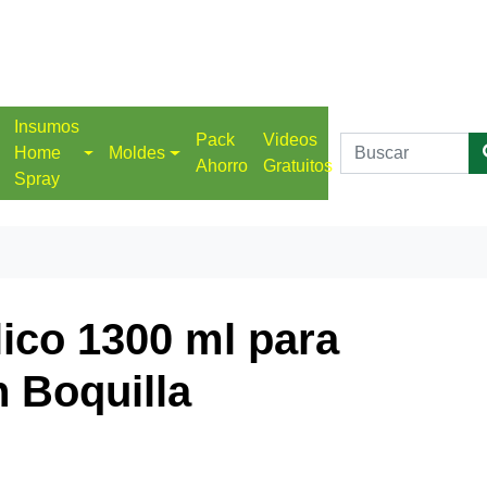
Insumos
Pack
Videos
Home
Moldes
Ahorro
Gratuitos
Spray
lico 1300 ml para
n Boquilla