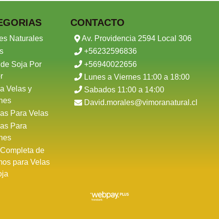
EGORIAS
CONTACTO
es Naturales
Av. Providencia 2594 Local 306
s
+56232596836
 de Soja Por
+56940022656
r
Lunes a Viernes 11:00 a 18:00
a Velas y
Sabados 11:00 a 14:00
nes
David.morales@vimoranatural.cl
as Para Velas
as Para
nes
 Completa de
mos para Velas
oja