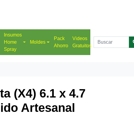
Insumos
Pack
Videos
Home
Moldes
Ahorro
Gratuitos
Spray
a (X4) 6.1 x 4.7
ido Artesanal