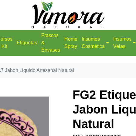
Frascos
ursos
Home
Insumos
Insumos
Etiquetas
&
 Kit
Spray
Cosmética
Velas
Envases
.7 Jabon Liquido Artesanal Natural
FG2 Etiquet
Jabon Liqu
Natural