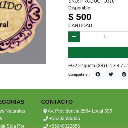
SKU: PRODUCTO370
Disponible.
$ 500
CANTIDAD
FG2 Etiqueta (X4) 6.1 x 4.7 J
Compartir en:
EGORIAS
CONTACTO
es Naturales
Av. Providencia 2594 Local 306
s
+56232596836
 de Soja Por
+56940022656