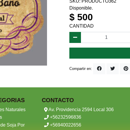
SKU: PRODUCTO362
Disponible.
$ 500
CANTIDAD
Compartir en:
EGORIAS
CONTACTO
es Naturales
Av. Providencia 2594 Local 306
s
+56232596836
 de Soja Por
+56940022656