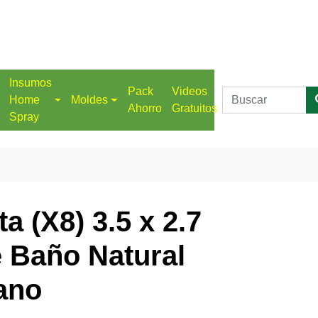
Insumos
Pack
Videos
Home
Moldes
Ahorro
Gratuitos
Spray
a (X8) 3.5 x 2.7
 Baño Natural
ano