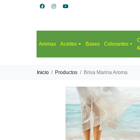
C
Aromas
Aceites
Bases
Colorantes
&
Inicio
Productos
Brisa Marina Aroma