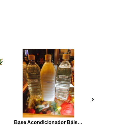
Base Acondicionador Bálsamo 1 LITRO
Chicle Aroma
Esencias VimoraNatural