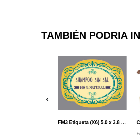
TAMBIÉN PODRIA I
Aroma
FM3 Etiqueta (X6) 5.0 x 3.8 Shampoo Sin Sal Natural
C
imoraNatural
E