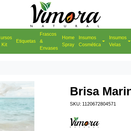
Frascos
ursos
Home
Insumos
Insumos
Etiquetas
&
 Kit
Spray
Cosmética
Velas
Envases
Brisa Mari
SKU: 1120672804571