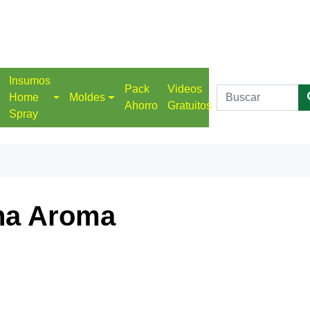
Insumos
Pack
Videos
Home
Moldes
Ahorro
Gratuitos
Spray
na Aroma