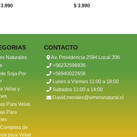
 3.990
$ 3.990
EGORIAS
CONTACTO
es Naturales
Av. Providencia 2594 Local 306
s
+56232596836
 de Soja Por
+56940022656
r
Lunes a Viernes 11:00 a 18:00
a Velas y
Sabados 11:00 a 14:00
nes
David.morales@vimoranatural.cl
as Para Velas
as Para
nes
 Completa de
mos para Velas