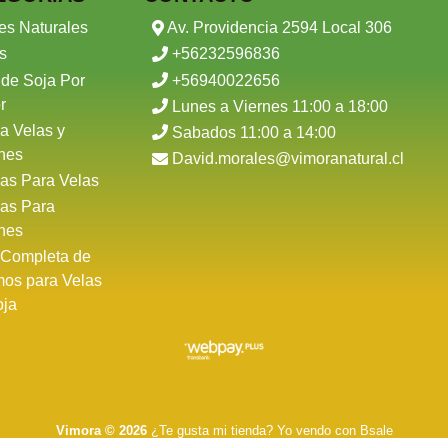
es Naturales
Av. Providencia 2594 Local 306
s
+56232596836
 de Soja Por
+56940022656
r
Lunes a Viernes 11:00 a 18:00
a Velas y
Sabados 11:00 a 14:00
nes
David.morales@vimoranatural.cl
as Para Velas
as Para
nes
 Completa de
mos para Velas
oja
Vimora © 2026
¿Te gusta mi tienda? Yo vendo con
Bsale