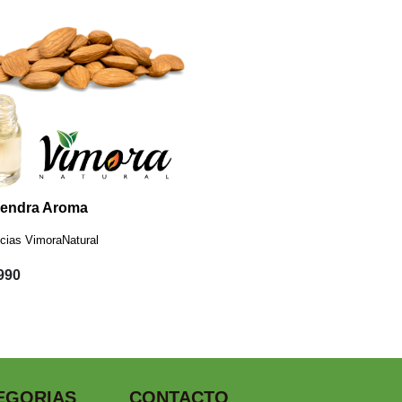
endra Aroma
cias VimoraNatural
.990
EGORIAS
CONTACTO