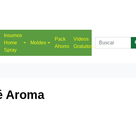
Insumos
Pack
Videos
Home
Moldes
Ahorro
Gratuitos
Spray
é Aroma