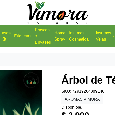
Frascos
ursos
Home
Insumos
Insumos
Etiquetas
&
 Kit
Spray
Cosmética
Velas
Envases
Árbol de T
SKU: 72919204389146
AROMAS VIMORA
Disponible.