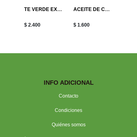
Sin Stoc
ARCILLA ROJA 100 grs
TE VERDE EXTRACTO NATURAL 30 ML
ACEITE DE COCO ORGANICO SIN SABOR 30 ML
$ 2.400
$ 1.600
$ 2.50
INFO ADICIONAL
Contacto
Condiciones
Quiénes somos