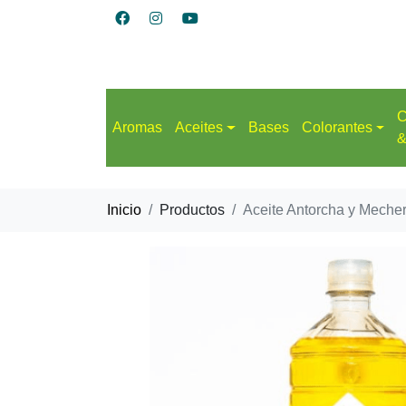
C
Aromas
Aceites
Bases
Colorantes
&
Inicio
Productos
Aceite Antorcha y Meche