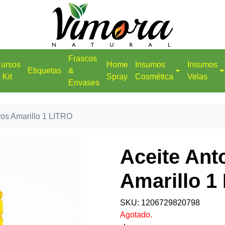
Frascos
ursos
Home
Insumos
Insumos
Etiquetas
&
 Kit
Spray
Cosmética
Velas
Envases
ros Amarillo 1 LITRO
Aceite Ant
Amarillo 1
SKU: 1206729820798
Agotado.