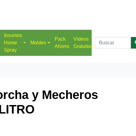
Insumos
Pack
Videos
Home
Moldes
Ahorro
Gratuitos
Spray
orcha y Mecheros
 LITRO