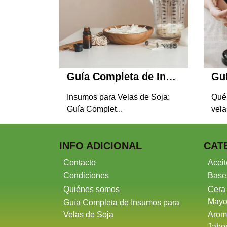
Guía Completa de Insumos para Velas de Soja
Insumos para Velas de Soja:
Qué 
Guía Complet...
vela
INFO ADICIONAL
CAT
Contacto
Aceit
Condiciones
Base
Quiénes somos
Cera
Mayo
Guía Completa de Insumos para
Velas de Soja
Arom
Jabo