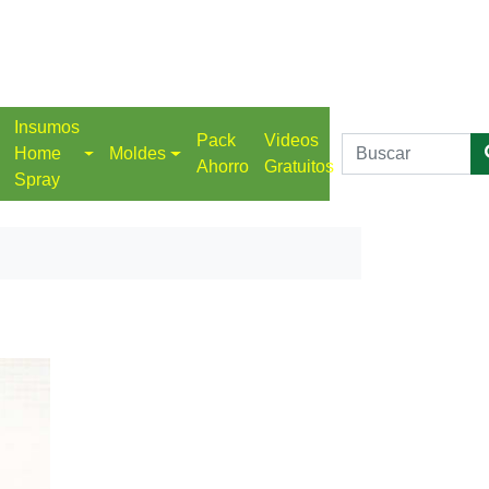
Insumos
Pack
Videos
Home
Moldes
Ahorro
Gratuitos
Spray