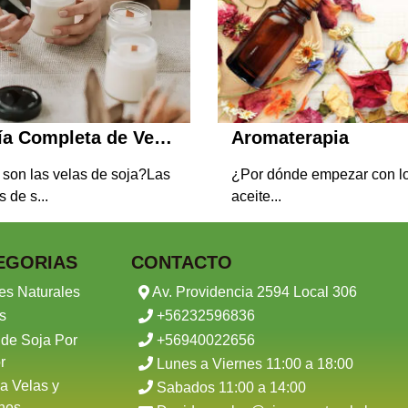
Guía Completa de Velas de Soja
Aromaterapia
son las velas de soja?Las
¿Por dónde empezar con l
s de s...
aceite...
EGORIAS
CONTACTO
es Naturales
Av. Providencia 2594 Local 306
s
+56232596836
 de Soja Por
+56940022656
r
Lunes a Viernes 11:00 a 18:00
a Velas y
Sabados 11:00 a 14:00
nes